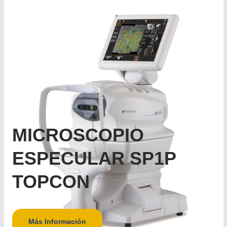
MICROSCOPIO
ESPECULAR SP1P
TOPCON
Más Información